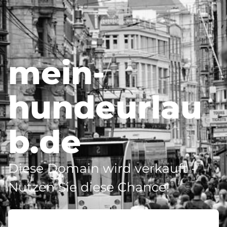
mein-
hundeurlau
b.de
Diese Domain wird verkauft -
Nutzen Sie diese Chance!