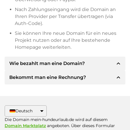
Nach Zahlungseingang wird die Domain an
Ihren Provider per Transfer übertragen (via
Auth-Code).
Sie können Ihre neue Domain für ein neues
Projekt nutzen oder auf Ihre bestehende
Homepage weiterleiten.
expand_less
Wie bezahlt man eine Domain?
expand_less
Bekommt man eine Rechnung?
Nach einer Einigung wird der Inhaber Ihnen die
Details der Zahlung mitteilen. Der Inhaber wird
Ihnen dann die SEPA Bankdetails mitteilen und
Ja, der Verkäufer wird Ihnen eine
auf Wunsch auch Paypal oder weitere
ordnungsgemäße Rechnung senden. Bei
Zahlungsmethoden anbieten.
größeren Kaufpreisen bekommen Sie auf
Deutsch
Wunsch auch einen zusätzlichen Kaufvertrag.
Bitte geben Sie bei der Überweisung immer
Die Domain mein-hundeurlaub.de wird auf diesem
den Domainnamen und die
Domain Marktplatz
angeboten. Über dieses Formular
Rechnungsnummer an.