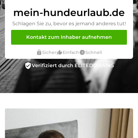
mein-hundeurlaub.de
Schlagen Sie zu, bevor es jemand anderes tut!
Kontakt zum Inhaber aufnehmen
lock
thumb_up_alt
watch_later
Sicher
Einfach
Schnell
verified_user
Verifiziert durch ELITEDOMAINS